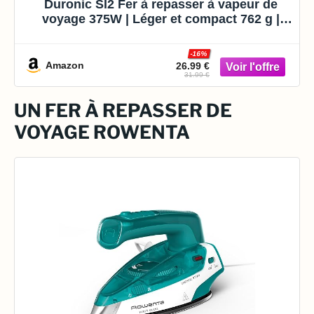
Duronic SI2 Fer à repasser à vapeur de
voyage 375W | Léger et compact 762 g |
Semelle antiadhésive | Réservoir de 50 ml |
Avec brosse et pochette de transport
-16%
Amazon
26.99 €
31.99 €
UN FER À REPASSER DE
VOYAGE ROWENTA