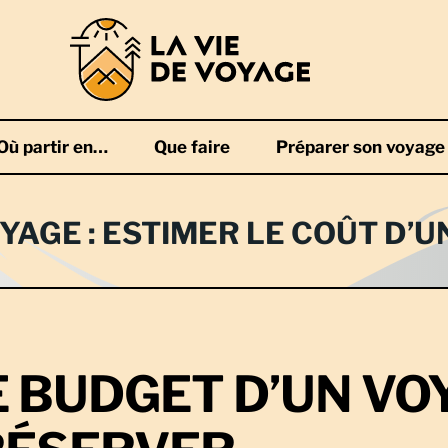
Où partir en…
Que faire
Préparer son voyage
AGE : ESTIMER LE COÛT D’U
E BUDGET D’UN VO