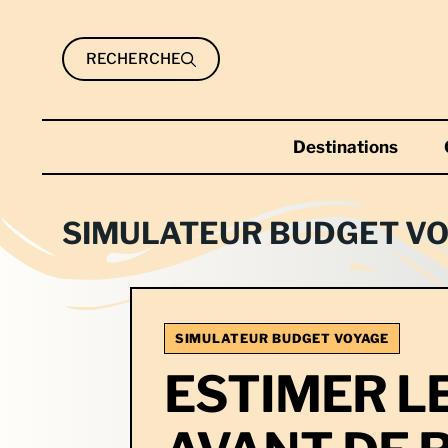
Aller
au
RECHERCHE
contenu
Destinations
SIMULATEUR BUDGET VOY
SIMULATEUR BUDGET VOYAGE
ESTIMER L