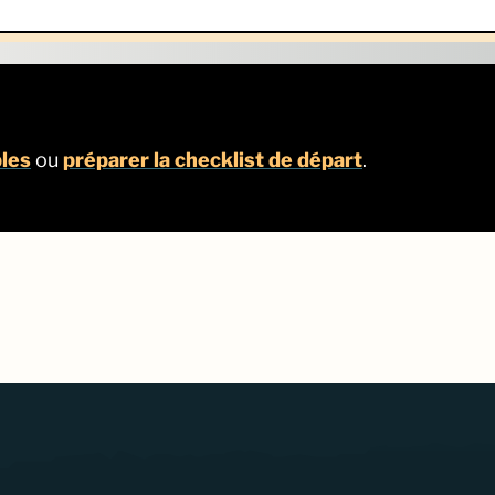
bles
ou
préparer la checklist de départ
.