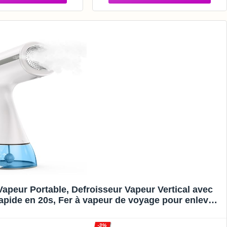
 de 400ML, Voyage
 Steamer,Blanc
apeur Portable, Defroisseur Vapeur Vertical avec
apide en 20s, Fer à vapeur de voyage pour enlever
is des vêtements
-3%