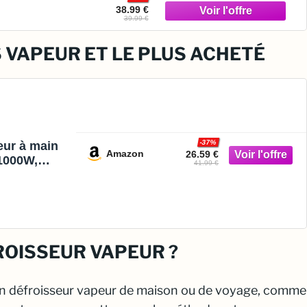
38.99 €
39.99 €
 VAPEUR ET LE PLUS ACHETÉ
-37%
eur à main
Amazon
26.59 €
 1000W,
41.99 €
ct, Bleu
ROISSEUR VAPEUR ?
 un défroisseur vapeur de maison ou de voyage, comme