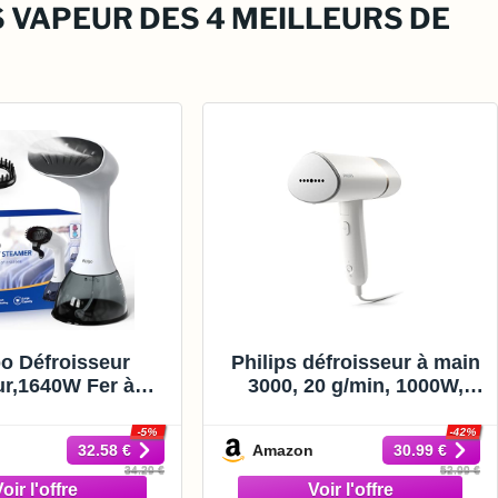
 VAPEUR DES 4 MEILLEURS DE
po Défroisseur
Philips défroisseur à main
r,1640W Fer à
3000, 20 g/min, 1000W,
r portable haute
pliable et léger, Blanc
e pour la maison,
-5%
-42%
Amazon
32.58 €
30.99 €
eau, le voyage,
34.29 €
52.99 €
r d'eau de grande