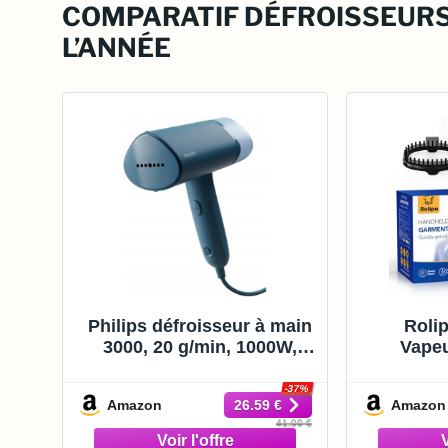
COMPARATIF DÉFROISSEURS
L’ANNÉE
Philips défroisseur à main
Roli
3000, 20 g/min, 1000W,
Vapeu
pliable et compact, Bleu
repasse
puissanc
-37%
Amazon
Amazon
26.59 €
le bur
41.99 €
réservoi