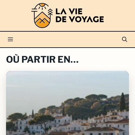
Aller
au
contenu
Menu
OÙ PARTIR EN…