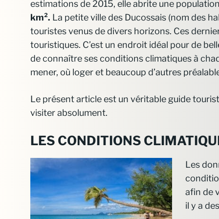
estimations de 2015, elle abrite une populatio
km².
La petite ville des
Ducossais
(nom des hab
touristes venus de divers horizons. Ces dernie
touristiques. C’est un endroit idéal pour de bel
de connaître ses conditions climatiques à chaqu
mener, où loger et beaucoup d’autres préalabl
Le présent article est un véritable guide touris
visiter absolument.
LES CONDITIONS CLIMATIQU
Les don
conditio
afin de 
il y a d