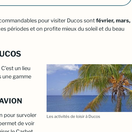
 recommandables pour visiter Ducos sont
février, mars,
ces périodes
et on profite mieux du soleil et du beau
DUCOS
 C’est un lieu
urs une gamme
 AVION
on pour survoler
Les activités de loisir à Ducos
permet de voir
mirer le Carbet,