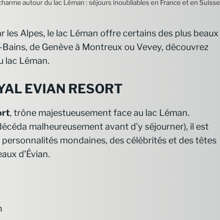
charme autour du lac Léman : séjours inoubliables en France et en Suisse
r les Alpes, le lac Léman offre certains des plus beaux
-Bains, de Genève à Montreux ou Vevey, découvrez
du lac Léman.
OYAL EVIAN RESORT
ort
, trône majestueusement face au lac Léman.
 décéda malheureusement avant d’y séjourner), il est
personnalités mondaines, des célébrités et des têtes
eaux d’Évian.
n