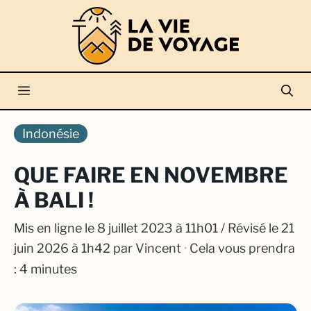
Aller
au
contenu
Menu
Indonésie
QUE FAIRE EN NOVEMBRE
À BALI !
Mis en ligne le
8 juillet 2023 à 11h01
/ Révisé le 21
juin 2026 à 1h42
par
Vincent
·
Cela vous prendra
: 4 minutes