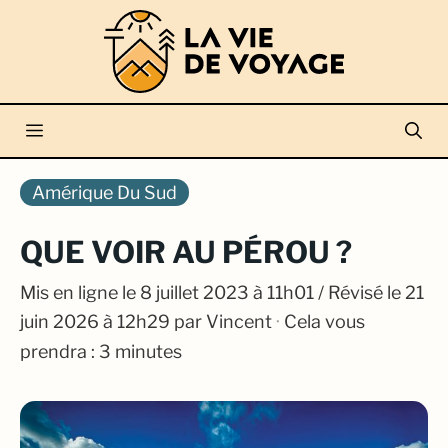
Aller
au
contenu
Menu
Amérique Du Sud
QUE VOIR AU PÉROU ?
Mis en ligne le
8 juillet 2023 à 11h01
/ Révisé le 21
juin 2026 à 12h29
par
Vincent
·
Cela vous
prendra : 3 minutes