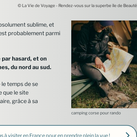
© La Vie de Voyage - Rendez-vous sur la superbe île de Beauté
bsolument sublime, et
e est probablement parmi
 par hasard, et on
mes, du nord au sud.
 le temps de se
 que le site
ire, grâce à sa
camping corse pour rando
ns à visiter en France pour en prendre plein la vue !