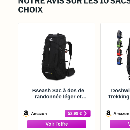
NOTRE AVIS SUR LES 10 SAC
CHOIX
Bseash Sac à dos de
Doshwi
randonnée léger et
Trekkin
imperméable de 60L avec
Randon
housse de protection
Homme
Amazon
Amazon
52.99 €
contre la pluie, sac à dos
de voyage pour l'escalade,
le camping et la randonnée