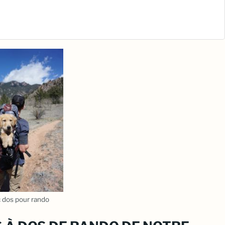
ème MOLLE
éable Idéal
De 3 Jours
née Et
Dos Pour
r)
c dos pour rando