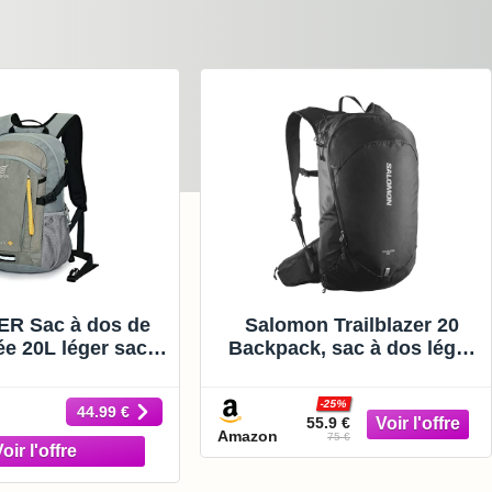
R Sac à dos de
Salomon Trailblazer 20
e 20L léger sac à
Backpack, sac à dos léger
vec ventilation
et polyvalent de 20 litres
avec poches latérales
-25%
44.99 €
extensibles et harnais
55.9 €
Amazon
rembourré, approprié pour
75 €
la randonnée ou la ville