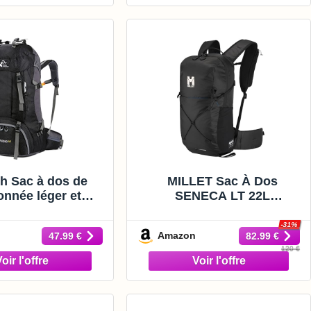
camping, le chasse,Noir
h Sac à dos de
MILLET Sac À Dos
onnée léger et
SENECA LT 22L
able de 60L avec
Randonnée Trekking Léger
 de protection
Et Fonctionnel Avec
-31%
Amazon
47.99 €
82.99 €
a pluie, sac à dos
Compartiment Hydratation
120 €
e pour l'escalade,
Et Ceinture Ergonomique
ng et la randonnée