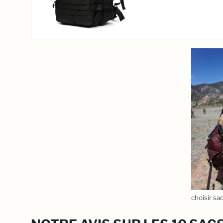
Capacité Syst
Militaire Imperm
Pour Urgences 
Chasse Randon
Camping Sac À 
De Plein Air (Noi
choisir sa