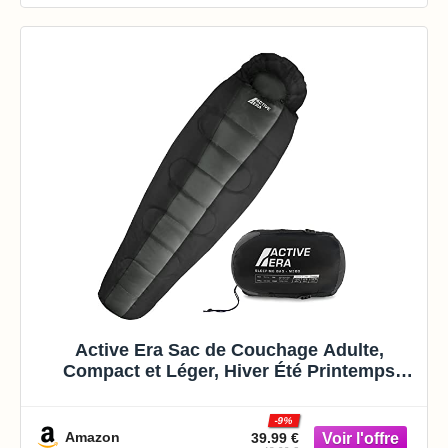
Active Era Sac de Couchage Adulte,
Compact et Léger, Hiver Été Printemps
Automne, Température Extrême, Duvet 1
personne pour Camping, Randonnée, sac
-9%
imperméable avec Capuche et Cordon de
Amazon
39.99 €