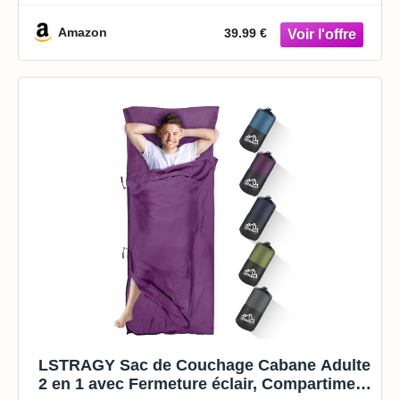
Compact pour Camping, Randonnée et
Extérieur, avec Capuche, Cordon de
Amazon
39.99 €
Serrage et Collier
LSTRAGY Sac de Couchage Cabane Adulte
2 en 1 avec Fermeture éclair, Compartiment