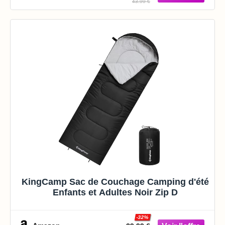
43.99 €
Serrage, Noir
KingCamp Sac de Couchage Camping d'été
Enfants et Adultes Noir Zip D
-32%