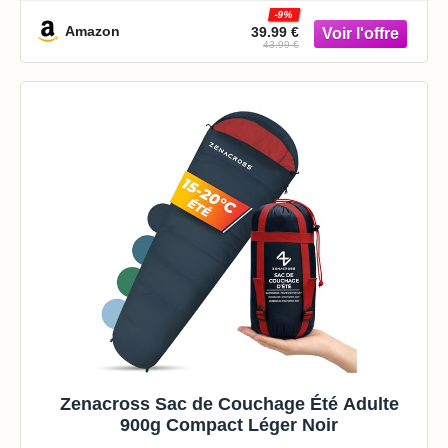
personne pour Camping, Randonnée, sac
-9%
imperméable avec Capuche et Cordon de
Amazon
39.99 €
43.99 €
Serrage, Noir
Zenacross Sac de Couchage Été Adulte
900g Compact Léger Noir