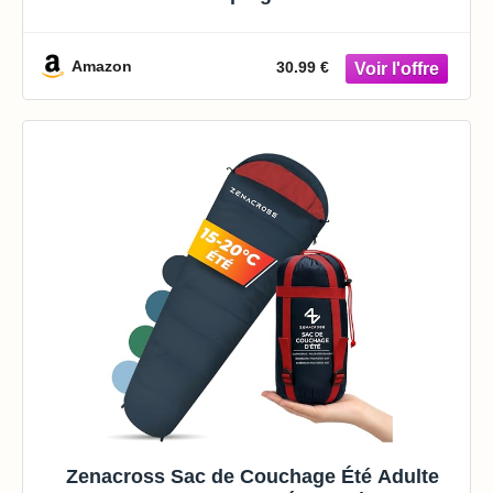
Saisons 13-20℃ Léger Rectangulaire
Spliceable, Duvet Léger, Chaud,
Imperméable, Jumelable
Amazon
30.99 €
Zenacross Sac de Couchage Été Adulte