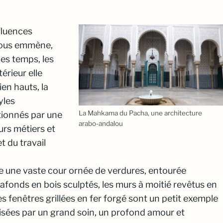
fluences
vous emmène,
les temps, les
térieur elle
en hauts, la
yles
La Mahkama du Pacha, une architecture
tionnés par une
arabo-andalou
urs métiers et
et du travail
ve une vaste cour ornée de verdures, entourée
lafonds en bois sculptés, les murs à moitié revêtus en
es fenêtres grillées en fer forgé sont un petit exemple
lisées par un grand soin, un profond amour et