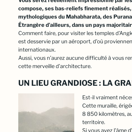
Vous serez réellement impressionné par les 
compose, ses bas-reliefs finement réalisés, i
mythologiques du Mahabharata, des Purana
Étrangère d’ailleurs, dans un pays majorita
Comment faire, pour visiter les temples d’Angk
est desservie par un aéroport, d’où provienne
internationaux.
Aussi, vous n’aurez aucune difficulté à vous re
cette merveille d’architecture.
UN LIEU GRANDIOSE : LA GR
Est-il vraiment néce
Cette muraille, érig
8 850 kilomètres, aut
territoire.
Si vous avez l’âme d’