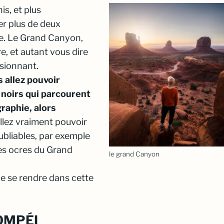
is, et plus
er plus de deux
ue. Le Grand Canyon,
re, et autant vous dire
ssionnant.
 allez pouvoir
s noirs qui parcourent
raphie, alors
allez vraiment pouvoir
ubliables, par exemple
ches ocres du Grand
le grand Canyon
 de se rendre dans cette
POMPÉI