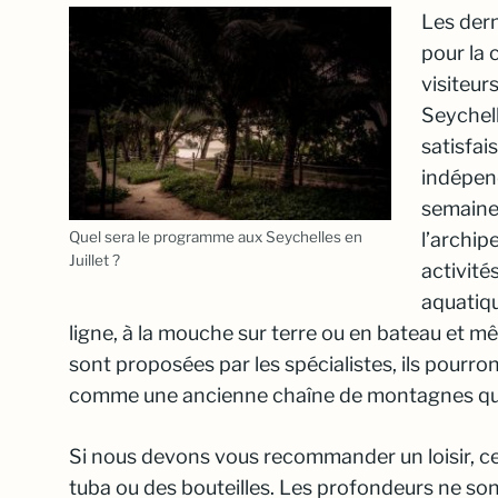
Les dern
pour la 
visiteur
Seychell
satisfai
indépen
semaines
l’archip
Quel sera le programme aux Seychelles en
Juillet ?
activité
aquatiqu
ligne, à la mouche sur terre ou en bateau et m
sont proposées par les spécialistes, ils pourr
comme une ancienne chaîne de montagnes qu
Si nous devons vous recommander un loisir, c
tuba ou des bouteilles. Les profondeurs ne so