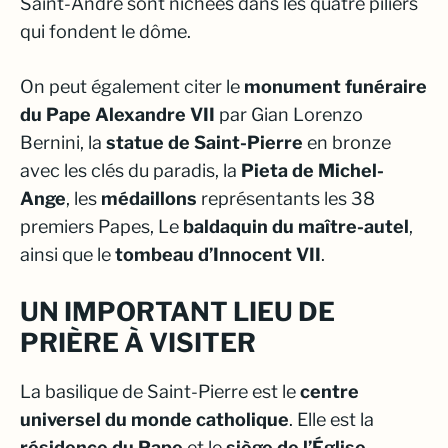
Saint-André sont nichées dans les quatre piliers
qui fondent le dôme.
On peut également citer le
monument funéraire
du Pape Alexandre VII
par Gian Lorenzo
Bernini, la
statue de Saint-Pierre
en bronze
avec les clés du paradis, la
Pieta de Michel-
Ange
, les
médaillons
représentants les 38
premiers Papes, Le
baldaquin du maître-autel
,
ainsi que le
tombeau d’Innocent VII
.
UN IMPORTANT LIEU DE
PRIÈRE À VISITER
La basilique de Saint-Pierre est le
centre
universel du monde catholique
. Elle est la
résidence du Pape
et le
siège de l’Église